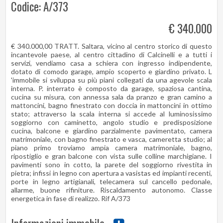
Codice: A/373
€ 340.000
€ 340.000,00 TRATT. Saltara, vicino al centro storico di questo
incantevole paese, al centro cittadino di Calcinelli e a tutti i
servizi, vendiamo casa a schiera con ingresso indipendente,
dotato di comodo garage, ampio scoperto e giardino privato. L
'immobile si sviluppa su più piani collegati da una agevole scala
interna. P. interrato è composto da garage, spaziosa cantina,
cucina su misura, con annessa sala da pranzo e gran camino a
mattoncini, bagno finestrato con doccia in mattoncini in ottimo
stato; attraverso la scala interna si accede al luminosissimo
soggiorno con caminetto, angolo studio e predisposizione
cucina, balcone e giardino parzialmente pavimentato, camera
matrimoniale, con bagno finestrato e vasca, cameretta studio; al
piano primo troviamo ampia camera matrimoniale, bagno,
ripostiglio e gran balcone con vista sulle colline marchigiane. I
pavimenti sono in cotto, la parete del soggiorno rivestita in
pietra; infissi in legno con apertura a vasistas ed impianti recenti,
porte in legno artigianali, telecamera sul cancello pedonale,
allarme, buone rifiniture. Riscaldamento autonomo. Classe
energetica in fase di realizzo. Rif A/373