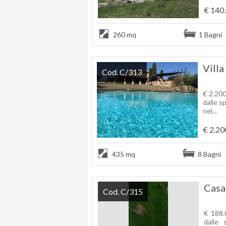
€ 140
260 mq
1 Bagni
Villa
Cod. C/313
€ 2.200
dalle 
nel...
€ 2.20
435 mq
8 Bagni
Casa
Cod. C/315
€ 188.
dalle