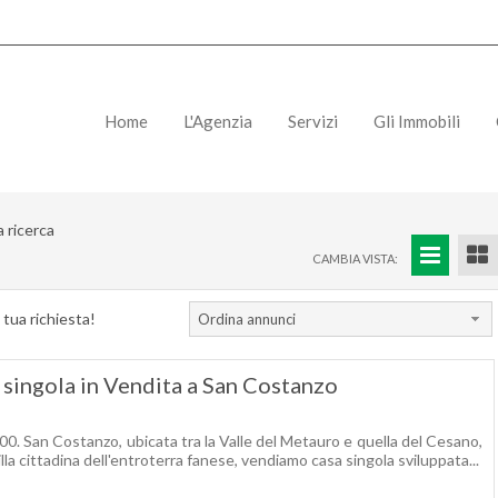
Home
L'Agenzia
Servizi
Gli Immobili
a ricerca
CAMBIA VISTA:
 tua richiesta!
Ordina annunci
 singola in Vendita a San Costanzo
0. San Costanzo, ubicata tra la Valle del Metauro e quella del Cesano,
lla cittadina dell'entroterra fanese, vendiamo casa singola sviluppata...