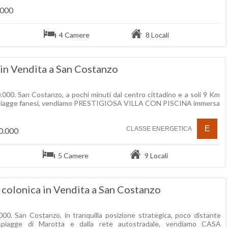
.000
4 Camere
8 Locali
 in Vendita a San Costanzo
.000. San Costanzo, a pochi minuti dal centro cittadino e a soli 9 Km
spiagge fanesi, vendiamo PRESTIGIOSA VILLA CON PISCINA immersa
E
CLASSE ENERGETICA
0.000
5 Camere
9 Locali
 colonica in Vendita a San Costanzo
000. San Costanzo, in tranquilla posizione strategica, poco distante
 spiagge di Marotta e dalla rete autostradale, vendiamo CASA