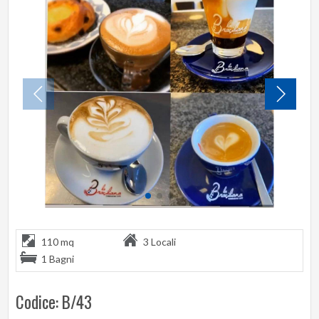
110 mq
3 Locali
1 Bagni
Codice: B/43