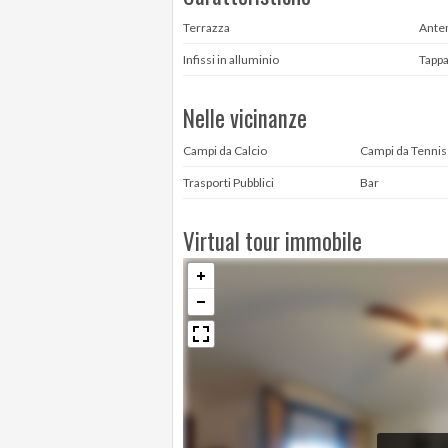
Terrazza
Ante
Infissi in alluminio
Tappa
Nelle vicinanze
Campi da Calcio
Campi da Tennis
Trasporti Pubblici
Bar
Virtual tour immobile