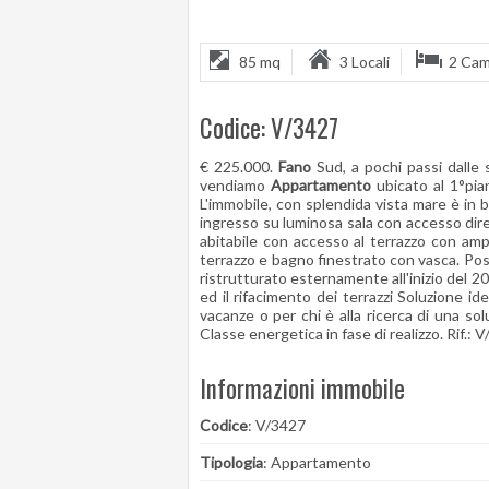
85 mq
3 Locali
2 Ca
Codice: V/3427
€ 225.000.
Fano
Sud, a pochi passi dalle s
vendiamo
Appartamento
ubicato al 1°pia
L'immobile, con splendida vista mare è in 
ingresso su luminosa sala con accesso diret
abitabile con accesso al terrazzo con amp
terrazzo e bagno finestrato con vasca. Po
ristrutturato esternamente all'inizio del 2
ed il rifacimento dei terrazzi Soluzione id
vacanze o per chi è alla ricerca di una s
Classe energetica in fase di realizzo. Rif.: 
Informazioni immobile
Codice
: V/3427
Tipologia
: Appartamento