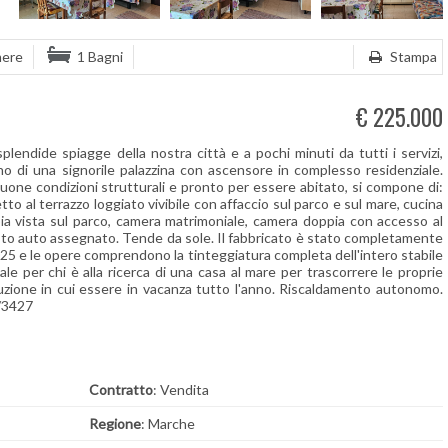
mere
1 Bagni
Stampa
€ 225.000
plendide spiagge della nostra città e a pochi minuti da tutti i servizi,
no di una signorile palazzina con ascensore in complesso residenziale.
buone condizioni strutturali e pronto per essere abitato, si compone di:
to al terrazzo loggiato vivibile con affaccio sul parco e sul mare, cucina
ia vista sul parco, camera matrimoniale, camera doppia con accesso al
sto auto assegnato. Tende da sole. Il fabbricato è stato completamente
025 e le opere comprendono la tinteggiatura completa dell'intero stabile
eale per chi è alla ricerca di una casa al mare per trascorrere le proprie
oluzione in cui essere in vacanza tutto l'anno. Riscaldamento autonomo.
V/3427
Contratto
: Vendita
Regione
: Marche